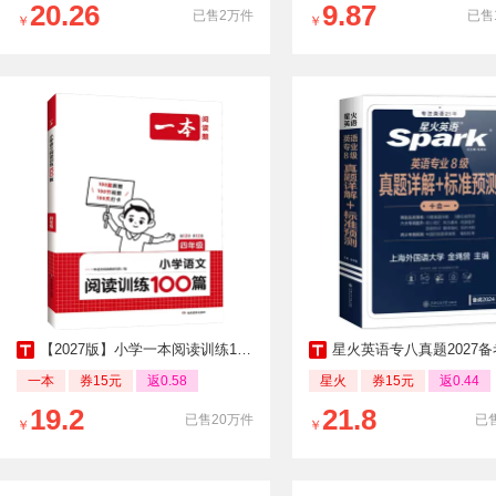
20.26
9.87
已售2万件
已售
￥
￥
【2027版】小学一本阅读训练100篇语文数学
星火英语专八真题2027备考词
一本
券15元
返0.58
星火
券15元
返0.44
19.2
21.8
已售20万件
已售
￥
￥