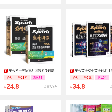
星火初中英语完形阅读专项训练
星火英语初中英语词汇【配套视
星火
券11元
返0.74
星火
券5元
返1.04
24.8
34.8
已售9万件
￥
￥