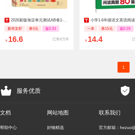
2026新版海淀单元测试AB卷1-6年级上下册
小学1-6年级语文英语阅读理解80篇
新华文轩
券3元
返0.33
一本
券15元
返0.29
16.6
14.4
已售6万件
￥
￥
1
服务优质
文档
网站地图
联系我们
帮助中心
好物精选
官方邮箱：hezuo@b