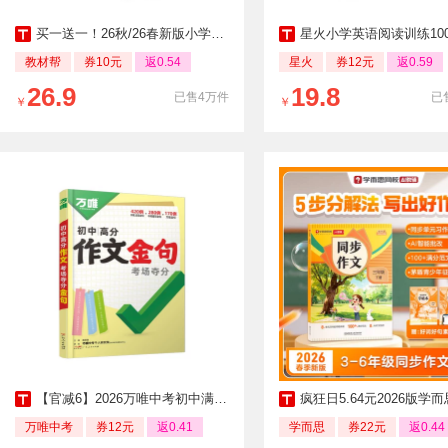
买一送一！26秋/26春新版小学教材帮
星火小学英语阅读训练10
教材帮
券10元
返0.54
星火
券12元
返0.59
26.9
19.8
已售4万件
已
￥
￥
【官减6】2026万唯中考初中满分作文金句
疯狂日5.64元2026版学而思网校小学
万唯中考
券12元
返0.41
学而思
券22元
返0.44