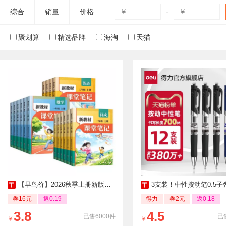
-
综合
销量
价格
聚划算
精选品牌
海淘
天猫
【早鸟价】2026秋季上册新版课堂笔记
3支装！中性按动笔0.5子
券16元
返0.19
得力
券2元
返0.18
3.8
4.5
已售6000件
已
￥
￥