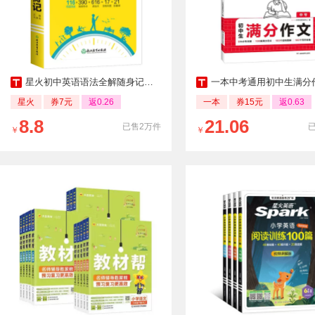
星火初中英语语法全解随身记小本
一本中考通用初中生满分
星火
券7元
返0.26
一本
券15元
返0.63
8.8
21.06
已售2万件
￥
￥