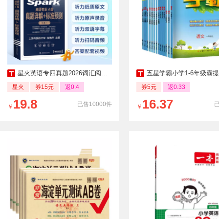
星火英语专四真题2026词汇阅读全套
五星学霸小学1-6年级霸提优
星火
券15元
返0.4
券5元
返0.33
19.8
16.37
已售10000件
￥
￥