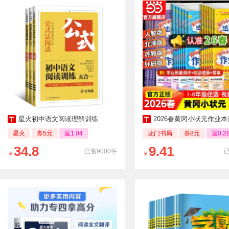
星火初中语文阅读理解训练
2026春黄冈小状元作业本达标卷1-6
星火
券5元
返1.04
龙门书局
券8元
返0.2
34.8
9.41
已售9000件
￥
￥