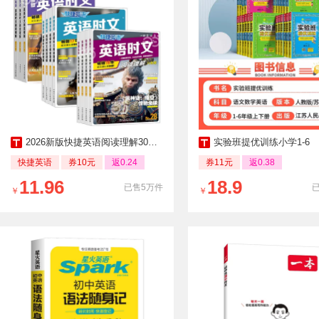
2026新版快捷英语阅读理解30期初中完形填空
实验班提优训练小学1-6
快捷英语
券10元
返0.24
券11元
返0.38
11.96
18.9
已售5万件
￥
￥