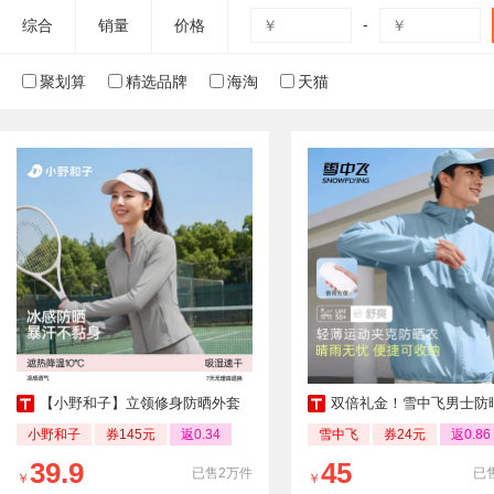
-
综合
销量
价格
聚划算
精选品牌
海淘
天猫
【小野和子】立领修身防晒外套
双倍礼金！雪中飞男士防晒衣连
小野和子
券145元
返0.34
雪中飞
券24元
返0.86
39.9
45
已售2万件
已售
￥
￥