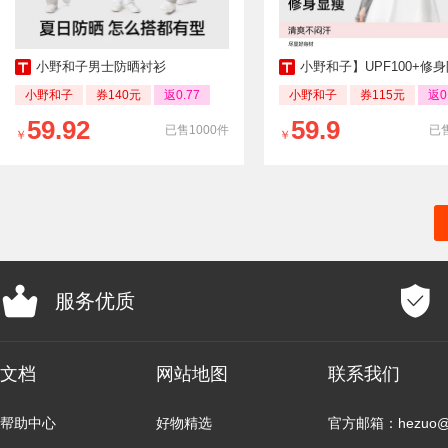
小野和子男士防晒衬衫
小野和子】UPF100+修
小野和子
券140元
返0.77
小野和子
券115元
返0
59.92
59.9
已售1000件
已售
￥
￥
服务优质
文档
网站地图
联系我们
帮助中心
好物精选
官方邮箱：hezuo@b