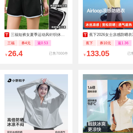
三福短裤女夏季运动风针织休闲裤
蕉下2026女士凉感防晒衣冰丝透气户外
三福
券4元
返0.53
蕉下
券10元
返1.36
26.4
133.05
已售7000件
已售
￥
￥