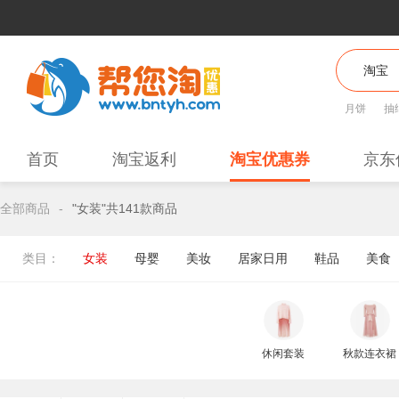
月饼
抽
首页
淘宝返利
淘宝优惠券
京东
全部商品
-
"女装"共141款商品
类目：
女装
母婴
美妆
居家日用
鞋品
美食
休闲套装
秋款连衣裙