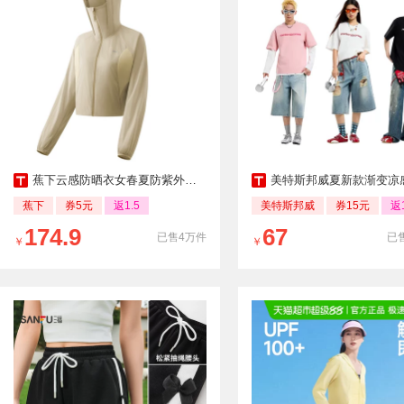
蕉下云感防晒衣女春夏防紫外线防晒服
美特斯邦威夏新款渐变凉感印花圆领短
蕉下
券5元
返1.5
美特斯邦威
券15元
返1
174.9
67
已售4万件
已售
￥
￥