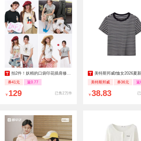
拍2件！妖精的口袋印花插肩修身短袖t恤女
美特斯邦威t恤女2026夏新款复古
券41元
返0.77
美特斯邦威
券36元
返0
129
38.83
已售2万件
已
￥
￥