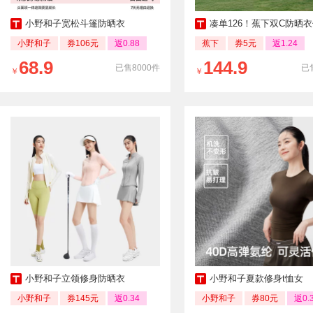
小野和子宽松斗篷防晒衣
凑单126！蕉下双C防晒
小野和子
券106元
返0.88
蕉下
券5元
返1.24
68.9
144.9
已售8000件
已
￥
￥
小野和子立领修身防晒衣
小野和子夏款修身t恤女
小野和子
券145元
返0.34
小野和子
券80元
返0.