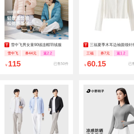
雪中飞男女童90绒连帽羽绒服
三福夏季木耳边袖圆领针织短款开
雪中飞
券44元
返2.2
三福
券7元
返1.2
115
60.15
已售50件
已售
￥
￥