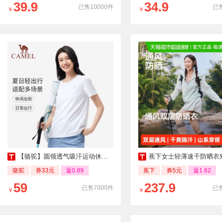
39.9
34.9
已售10000件
已售
￥
￥
【骆驼】圆领透气吸汗运动休闲短袖
蕉下女士轻薄速干防晒衣短款TS004
骆驼
券33元
返0.89
蕉下
券5元
返1.62
59
237.9
已售7000件
已售
￥
￥