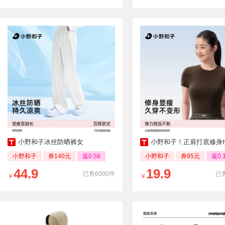
小野和子冰丝防晒裤女
小野和子！正肩打底修身t
小野和子
券140元
返0.58
小野和子
券95元
返0.
44.9
19.9
已售6000件
已售
￥
￥