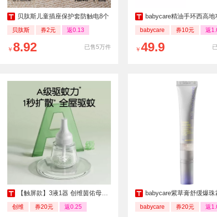
贝肽斯儿童插座保护套防触电8个
babycare精油手环西高
贝肽斯
券2元
返0.13
babycare
券10元
返1.
8.92
49.9
已售5万件
￥
￥
【触屏款】3液1器 创维茵佑母婴款驱蚊器
babycare紫草膏舒缓爆珠霜婴儿宝宝
创维
券20元
返0.25
babycare
券20元
返1.