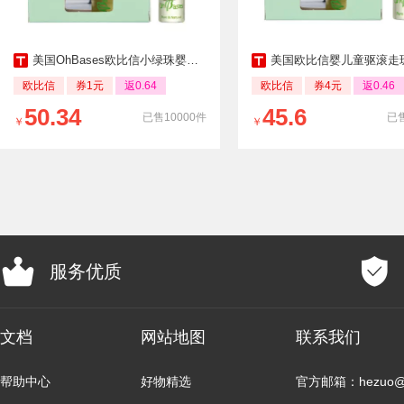
美国OhBases欧比信小绿珠婴儿童防叮咬滚珠
美国欧比信婴儿童驱滚走
欧比信
券1元
返0.64
欧比信
券4元
返0.46
50.34
45.6
已售10000件
已售
￥
￥
服务优质
文档
网站地图
联系我们
帮助中心
好物精选
官方邮箱：hezuo@b