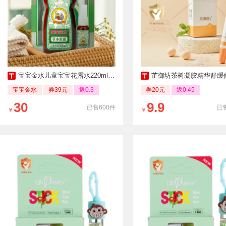
宝宝金水儿童宝宝花露水220ml原液
芷御坊茶树凝胶精华舒缓修护植物成分
宝宝金水
券39元
返0.3
券20元
返0.45
30
9.9
已售600件
已售
￥
￥