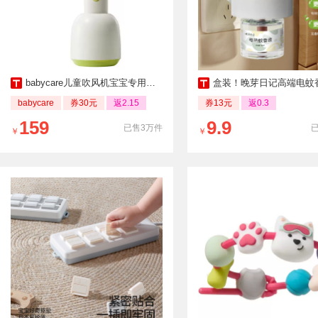
babycare儿童吹风机宝宝专用无线低辐射轻音
盒装！晚芽日记高端电蚊香三液
babycare
券30元
返2.15
券13元
返0.3
159
9.9
已售3万件
￥
￥