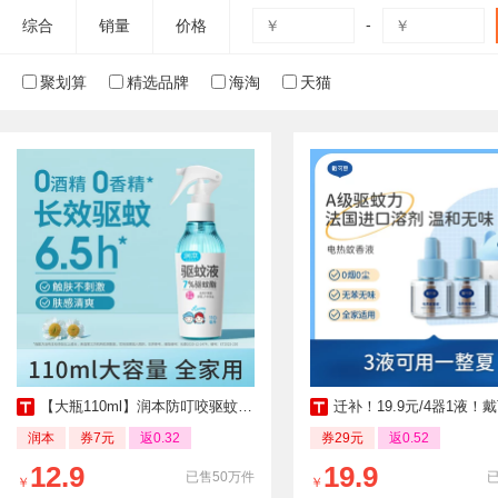
-
综合
销量
价格
聚划算
精选品牌
海淘
天猫
【大瓶110ml】润本防叮咬驱蚊喷雾
迁补！19.9元/4器1液！戴可思
润本
券7元
返0.32
券29元
返0.52
12.9
19.9
已售50万件
￥
￥