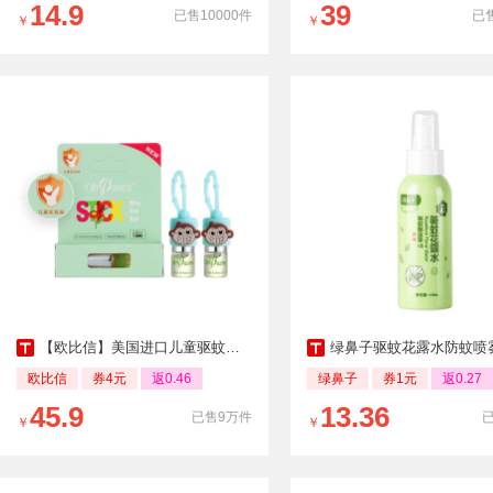
14.9
39
已售10000件
已售
￥
￥
【欧比信】美国进口儿童驱蚊滚珠防蚊虫叮咬
绿鼻子驱蚊花露水防蚊喷
欧比信
券4元
返0.46
绿鼻子
券1元
返0.27
45.9
13.36
已售9万件
￥
￥