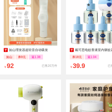
如山理发器超轻音自动吸发
戴可思电蚊香液室内驱蚊器无烟
如山
券9元
返1.38
券18元
返1.04
92
39.9
已售20万件
已
￥
￥