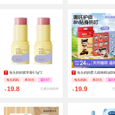
兔头妈妈紫草膏6.5g*2
兔头妈妈婴儿植物精油防蚊贴户外防
兔头妈妈
券30元
返0.67
兔头妈妈
券20元
返0.
19.8
19.9
已售10000件
￥
￥