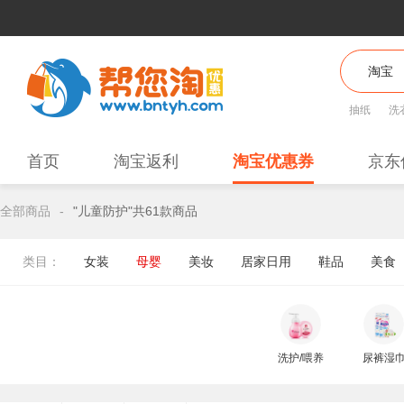
抽纸
洗
首页
淘宝返利
淘宝优惠券
京东
全部商品
-
"儿童防护"共61款商品
类目：
女装
母婴
美妆
居家日用
鞋品
美食
洗护/喂养
尿裤湿