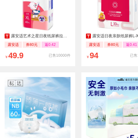
露安适艺术之星日夜纸尿裤拉拉裤全尺码
露安适日夜亲肤纸尿裤L-XL尺
露安适
券80元
返0.42
露安适
券80元
返0.41
49.9
94
已售10000件
已售
￥
￥