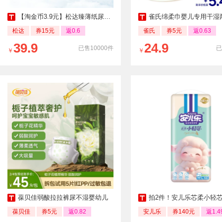
【淘金币3.9元】松达臻薄纸尿裤60片
雀氏绵柔巾婴儿专用干湿两用洗脸巾
松达
券15元
返0.6
雀氏
券5元
返0.63
39.9
24.9
已售10000件
已
￥
￥
葆贝佳弱酸拉拉裤尿不湿婴幼儿
拍2件！安儿乐芯柔小轻
葆贝佳
券5元
返0.82
安儿乐
券140元
返1.4