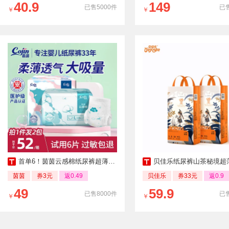
40.9
149
已售5000件
已售
￥
￥
首单6！茵茵云感棉纸尿裤超薄拉拉裤2包
贝佳乐纸尿裤山茶秘境超薄拉
茵茵
券3元
返0.49
贝佳乐
券33元
返0.9
49
59.9
已售8000件
已售
￥
￥