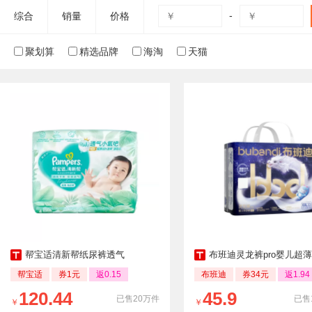
-
综合
销量
价格
聚划算
精选品牌
海淘
天猫
帮宝适清新帮纸尿裤透气
布班迪灵龙裤pro婴儿超薄拉拉裤
帮宝适
券1元
返0.15
布班迪
券34元
返1.94
120.44
45.9
已售20万件
已售
￥
￥