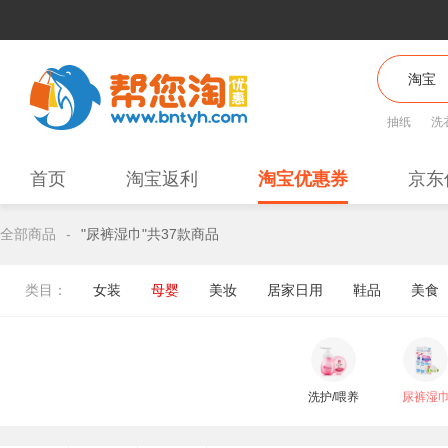
抽纸
洗
首页
淘宝返利
淘宝优惠券
京东
全部商品
-
"尿裤湿巾"共37款商品
类目：
女装
母婴
美妆
居家日用
鞋品
美食
洗护/喂养
尿裤湿