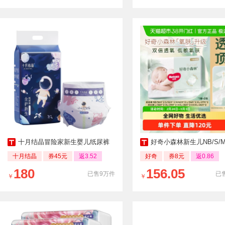
十月结晶冒险家新生婴儿纸尿裤
好奇小森林新生儿NB/S/M-3XL纸
十月结晶
券45元
返3.52
好奇
券8元
返0.86
180
156.05
已售9万件
已售
￥
￥