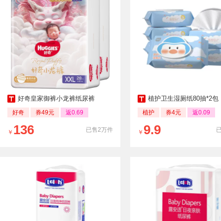
好奇皇家御裤小龙裤纸尿裤
植护卫生湿厕纸80抽*2包
好奇
券49元
返0.69
植护
券4元
返0.09
136
9.9
已售2万件
￥
￥