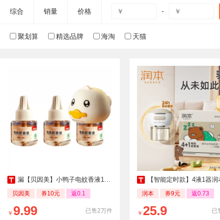
-
综合
销量
价格
聚划算
精选品牌
海淘
天猫
漏【贝因美】小鸭子电蚊香液1器+3液
【智能定时款】4液1器润本蚊香液！下拉
贝因美
券10元
返0.1
润本
券9元
返0.73
9.99
25.9
已售2万件
已
￥
￥