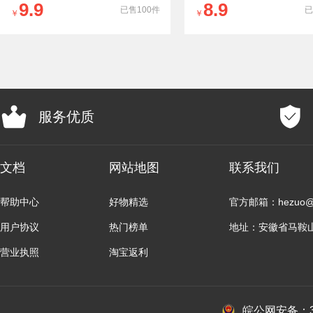
9.9
8.9
已售100件
已
￥
￥
服务优质
文档
网站地图
联系我们
帮助中心
好物精选
官方邮箱：hezuo@b
用户协议
热门榜单
地址：安徽省马鞍
营业执照
淘宝返利
皖公网安备：34