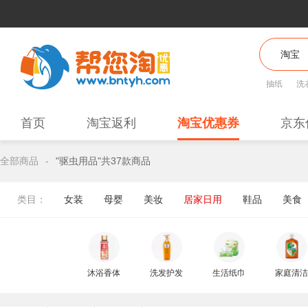
抽纸
洗
首页
淘宝返利
淘宝优惠券
京东
全部商品
-
"驱虫用品"共37款商品
类目：
女装
母婴
美妆
居家日用
鞋品
美食
沐浴香体
洗发护发
生活纸巾
家庭清洁