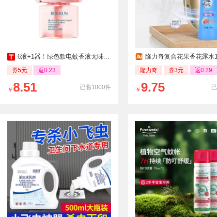
6液+1器！绿色款电蚊香液无味家用儿童孕妇
隆力奇复合花果香花露水19
券5元
返0.23
隆力奇
券3元
返0.29
8.51
9.75
已售1000件
已
￥
￥