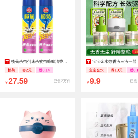
榄菊杀虫剂速杀蚊虫蟑螂清香家用气雾剂
宝宝金水蚊香液三液一器
榄菊
券2元
返0.14
宝宝金水
券10元
返0.
27.59
9.9
已售2万件
已售
￥
￥