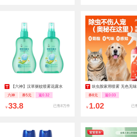
【六神】汉草驱蚊喷雾花露水
呋虫胺家用喷雾 无色无味防灭蟑螂蚂
六神
券5元
返0.32
券8元
返0.03
33.8
1.02
已售8万件
已售
￥
￥