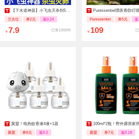
【下水道神器】小飞虫灭杀剂500ML
Puressentiel璞医香防叮喷雾7
兰古仕
券2元
返0.24
Puressentiel
券5元
返
7.9
109
已售1000件
已
￥
￥
翼盟！电热蚊香液4液+1器
100ml*2瓶！野外露营家用驱
翼盟
券8元
返0.2
翼盟
券7元
返0.18