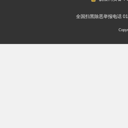
全国扫黑除恶举报电话 010-
Cop