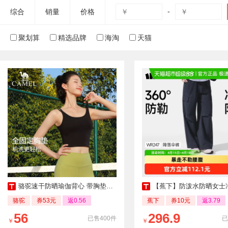
-
综合
销量
价格
聚划算
精选品牌
海淘
天猫
骆驼速干防晒瑜伽背心 带胸垫透气运动上衣女
【蕉下】防泼水防晒女士
骆驼
券53元
返0.56
蕉下
券10元
返3.79
56
296.9
已售400件
已
￥
￥