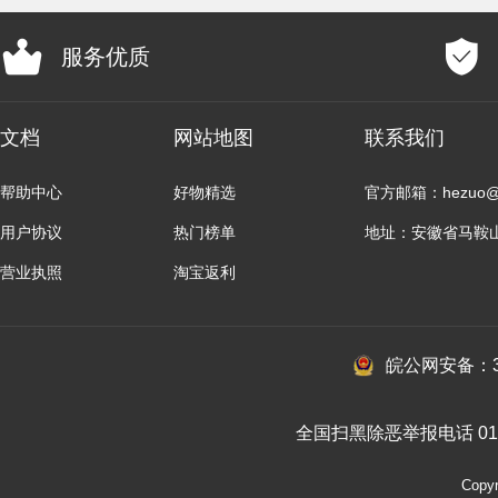
服务优质
文档
网站地图
联系我们
帮助中心
好物精选
官方邮箱：hezuo@b
用户协议
热门榜单
地址：安徽省马鞍
营业执照
淘宝返利
皖公网安备：34
全国扫黑除恶举报电话 010-
Cop