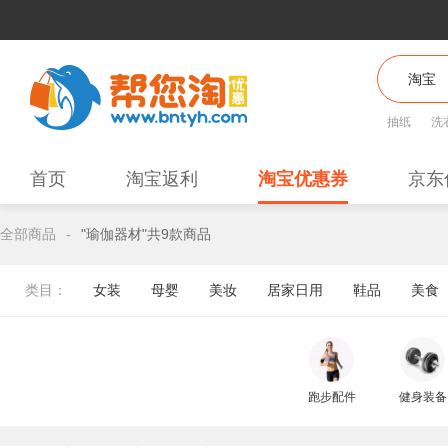
抽纸
洗
首页
淘宝返利
淘宝优惠券
京东
全部商品
-
"瑜伽器材"共9款商品
类目：
女装
母婴
美妆
居家日用
鞋品
美食
跑步配件
健身装备