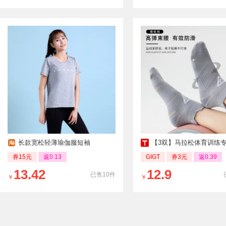
长款宽松轻薄瑜伽服短袖
【3双】马拉松体育训练专业运
券15元
返0.13
GIGT
券3元
返0.39
13.42
12.9
已售10件
￥
￥