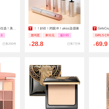
！美诺口红唇釉
！！好价！闭眼冲！ukiss染眉膏
Girls
.6
悠珂思
券31元
返0.65
GIRLS C
28.8
69.9
已售200件
已售7万件
￥
￥