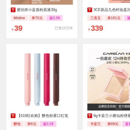
蜜丝婷小蓝盾粉底液30g
3CE新品九色时妆盘2
Mistine
券70元
返0.59
三熹玉
券101元
返
39
339
已售10万件
￥
￥
【618狂欢购】酵色粉雾口红笔
9g卡姿兰小磨仙粉饼
酵色
券6元
返0.29
卡姿兰
券69元
返1