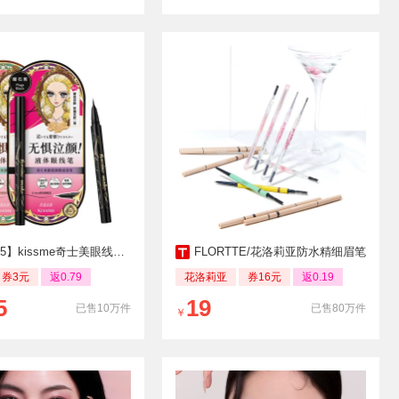
】kissme奇士美眼线液笔
FLORTTE/花洛莉亚防水精细眉笔
券3元
返0.79
花洛莉亚
券16元
返0.19
5
19
已售10万件
已售80万件
￥