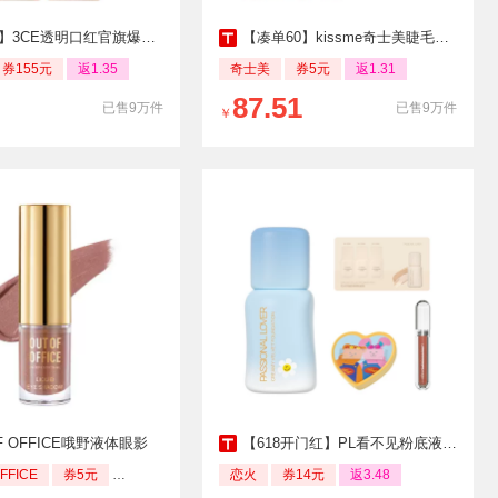
】3CE透明口红官旗爆款哑光丝绒
【凑单60】kissme奇士美睫毛膏1支
券155元
返1.35
奇士美
券5元
返1.31
87.51
已售9万件
已售9万件
￥
OF OFFICE哦野液体眼影
【618开门红】PL看不见粉底液3.0
FFICE
券5元
返0.73
恋火
券14元
返3.48