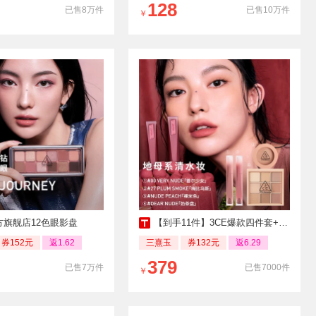
128
已售8万件
已售10万件
￥
方旗舰店12色眼影盘
【到手11件】3CE爆款四件套+赠品，赠腮红
券152元
返1.62
三熹玉
券132元
返6.29
379
已售7万件
已售7000件
￥