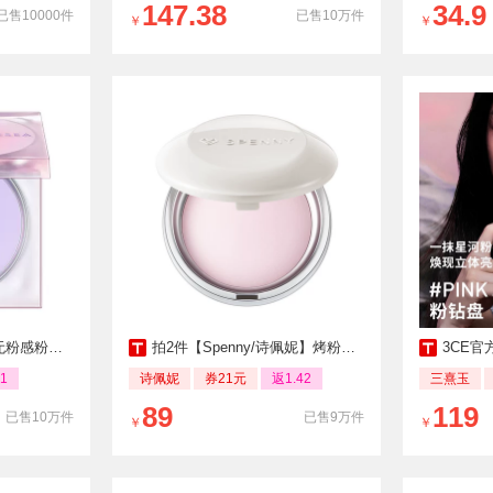
147.38
34.9
已售10000件
已售10万件
￥
￥
粉冻持久控油
拍2件【Spenny/诗佩妮】烤粉柔纱粉饼
3CE官
1
诗佩妮
券21元
返1.42
三熹玉
89
119
已售10万件
已售9万件
￥
￥