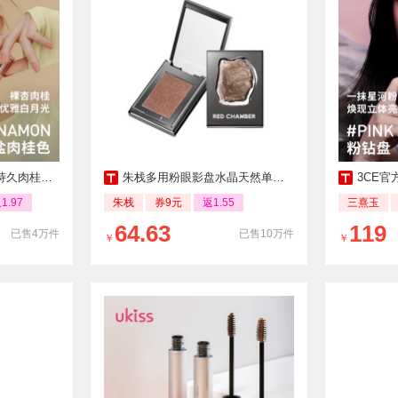
裸色女生礼物
朱栈多用粉眼影盘水晶天然单色闪日常茶蜜尘
3CE官
1.97
朱栈
券9元
返1.55
三熹玉
64.63
119
已售4万件
已售10万件
￥
￥