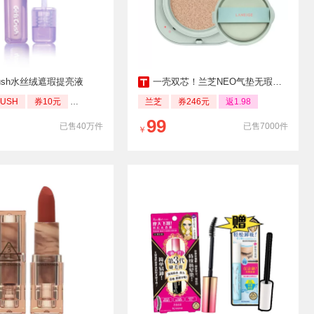
Crush水丝绒遮瑕提亮液
一壳双芯！兰芝NEO气垫无瑕遮瑕bb霜
RUSH
券10元
返1.05
兰芝
券246元
返1.98
99
已售40万件
已售7000件
￥