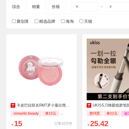
-
综合
销量
价格
聚划算
精选品牌
海淘
天猫
卡皮巴拉联名RMT罗小曼比熊单色腮红修容
UKISS刀锋眼线胶笔防水防晕
romantic beauty
券15元
返0.44
悠珂思
券22元
返0
15
25.42
已售10万件
￥
￥