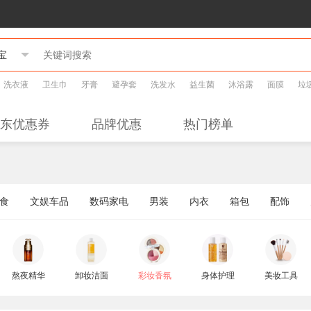
洗衣液
卫生巾
牙膏
避孕套
洗发水
益生菌
沐浴露
面膜
垃
东优惠券
品牌优惠
热门榜单
食
文娱车品
数码家电
男装
内衣
箱包
配饰
熬夜精华
卸妆洁面
彩妆香氛
身体护理
美妆工具