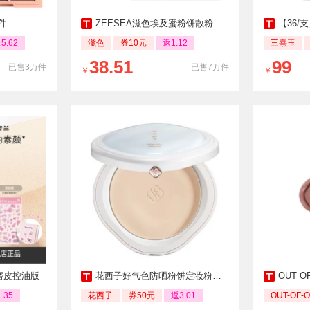
件
ZEESEA滋色埃及蜜粉饼散粉定妆粉定妆膏
【36/支
5.62
滋色
券10元
返1.12
三熹玉
38.51
99
已售3万件
已售7万件
￥
￥
磨皮控油版
花西子好气色防晒粉饼定妆粉防水防汗不脱妆
OUT 
.35
花西子
券50元
返3.01
OUT-OF-O