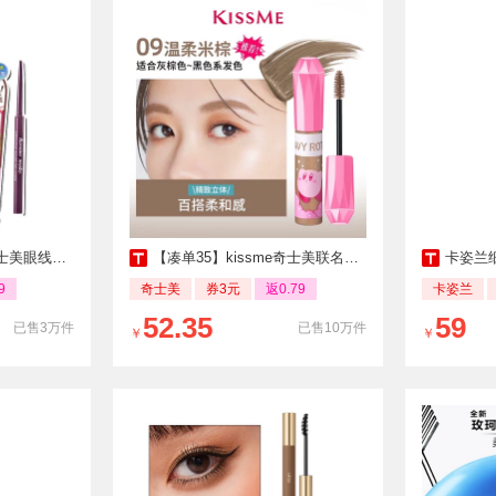
士美眼线胶笔
【凑单35】kissme奇士美联名染眉膏8g
卡姿兰细
9
奇士美
券3元
返0.79
卡姿兰
52.35
59
已售3万件
已售10万件
￥
￥