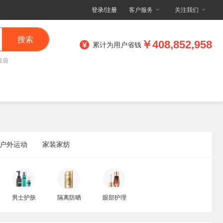
登录/注册
客户服务
关注我们
搜索
￥408,852,958
累计为用户省钱
圾袋
户外运动
家装家纺
男士护肤
隔离防晒
眼部护理