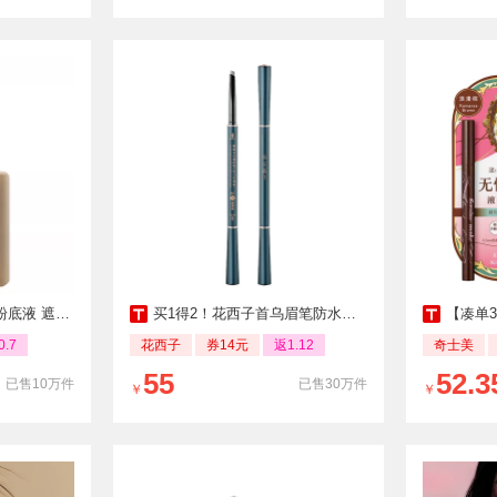
 遮瑕控油持久
买1得2！花西子首乌眉笔防水不脱色
【凑单35
0.7
花西子
券14元
返1.12
奇士美
55
52.3
已售10万件
已售30万件
￥
￥