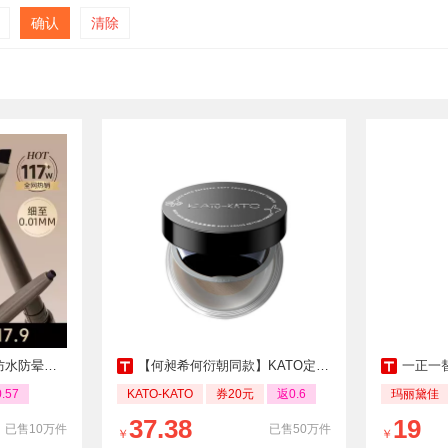
确认
清除
持久双头极细
【何昶希何衍朝同款】KATO定妆散粉合集
一正一替
.57
KATO-KATO
券20元
返0.6
玛丽黛佳
37.38
19
已售10万件
已售50万件
￥
￥