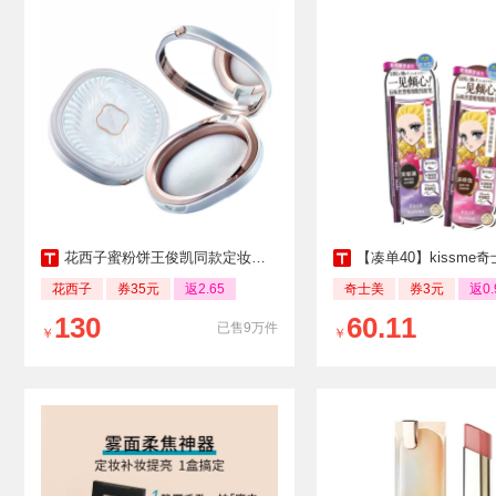
花西子蜜粉饼王俊凯同款定妆防水控油
【凑单40】kissme奇
花西子
券35元
返2.65
奇士美
券3元
返0.
130
60.11
已售9万件
￥
￥