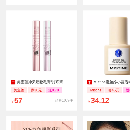
美宝莲冲天翘睫毛膏/打底膏
Mistine蜜丝婷小蓝盾粉底液
美宝莲
券30元
返0.78
Mistine
券45元
返
57
34.12
已售10万件
￥
￥