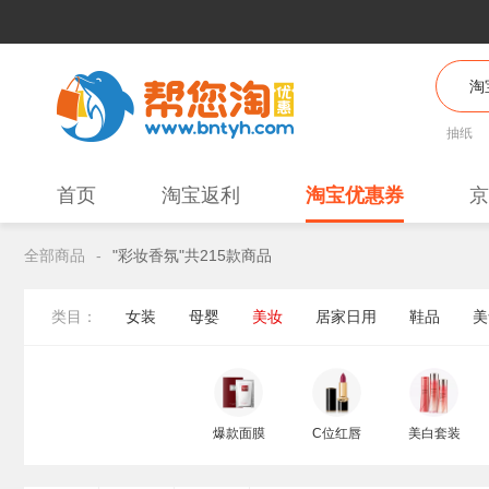
抽纸
首页
淘宝返利
淘宝优惠券
京
全部商品
-
"彩妆香氛"共215款商品
类目：
女装
母婴
美妆
居家日用
鞋品
美
爆款面膜
C位红唇
美白套装