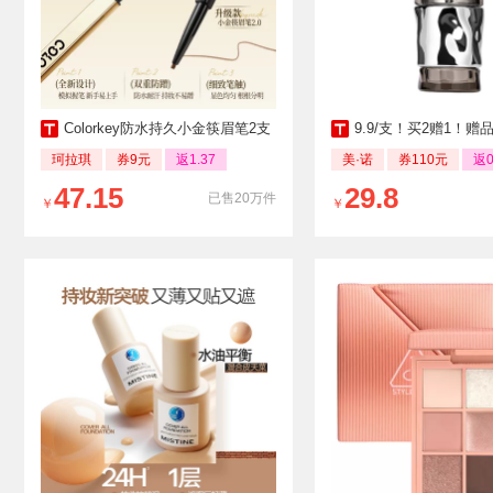
Colorkey防水持久小金筷眉笔2支
9.9/支！买2赠1！赠品任选
珂拉琪
券9元
返1.37
美·诺
券110元
返0
47.15
29.8
已售20万件
￥
￥