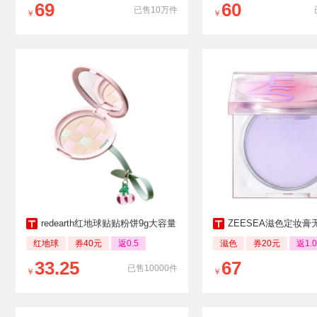
69
60
已售10万件
￥
￥
redearth红地球贴贴粉饼9g大容量
ZEESEA滋色定妆膏无粉感粉饼
红地球
券40元
返0.5
滋色
券20元
返1.0
33.25
67
已售10000件
￥
￥