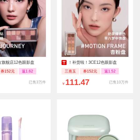
方旗舰店12色眼影盘
！补货啦！3CE12色眼影盘
券152元
返1.62
三熹玉
券152元
返1.52
111.47
已售3万件
已售10万件
￥