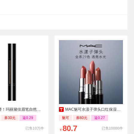
！玛丽黛佳眉笔自然生动持久
MAC魅可水漾子弹头口红保湿滋润显色唇膏
券30元
返0.29
魅可
券80元
返0.27
80.7
已售10万件
已售10000件
￥