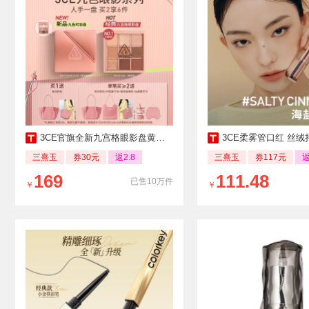
3CE官旗全新九宫格眼影盘黄油慕斯百搭爆款
3CE柔雾管口红 丝绒持久肉桂
三熹玉
券30元
返2.8
三熹玉
券117元
返
169
111.48
已售10万件
￥
￥