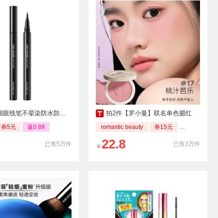
眼线笔不晕染防水防汗持久
拍2件【罗小曼】联名单色腮红
券5元
返0.89
romantic beauty
券15元
返0.51
22.8
已售5万件
已售3万件
￥