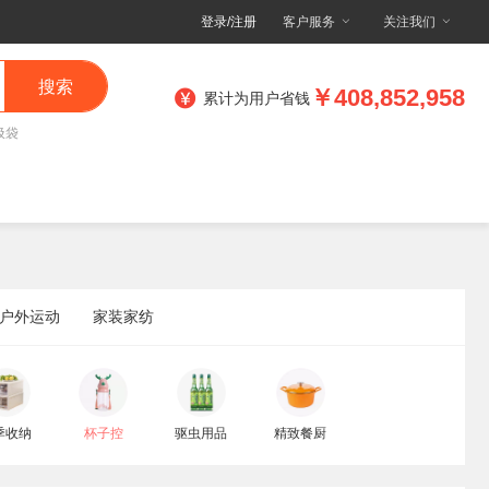
登录/注册
客户服务
关注我们
搜索
￥408,852,958
累计为用户省钱
圾袋
户外运动
家装家纺
季收纳
杯子控
驱虫用品
精致餐厨