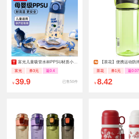
富光儿童吸管水杯PPSU材质小学生专用耐高温
【茶花】便携运动防
富光
券3元
返0.4
茶花
券1元
返0.07
39.9
8.42
已售50件
￥
￥