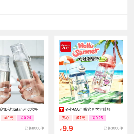
乐扣乐扣tritan运动水杯
齐心650ml吸管直饮大肚杯
券1元
返0.24
齐心
券7元
返0.25
9.9
已售8000件
已售3000件
￥