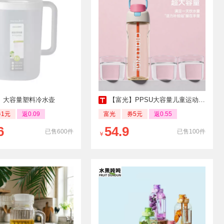
】大容量塑料冷水壶
【富光】PPSU大容量儿童运动水杯
券1元
返0.09
富光
券5元
返0.55
6
54.9
已售600件
已售100件
￥