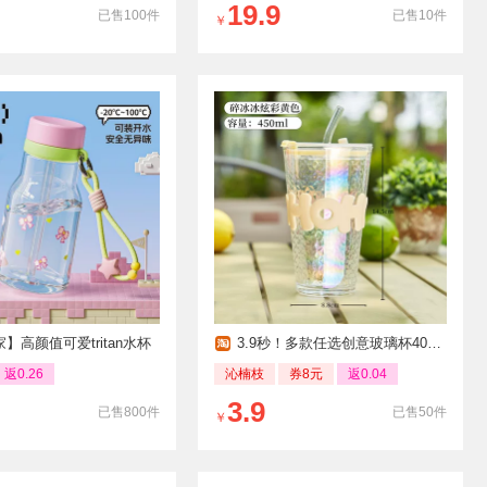
19.9
已售100件
已售10件
￥
】高颜值可爱tritan水杯
3.9秒！多款任选创意玻璃杯400ml
返0.26
沁楠枝
券8元
返0.04
3.9
已售800件
已售50件
￥