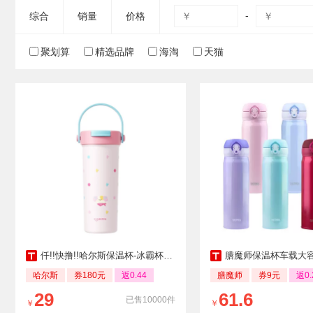
-
综合
销量
价格
聚划算
精选品牌
海淘
天猫
仟!!快撸!!哈尔斯保温杯-冰霸杯秒杀!!!
膳魔师保温杯车载大
哈尔斯
券180元
返0.44
膳魔师
券9元
返0.
29
61.6
已售10000件
￥
￥