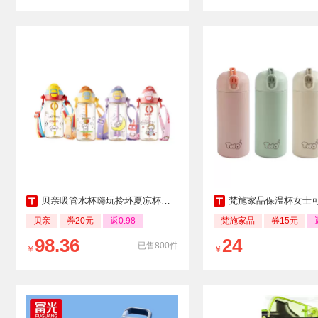
贝亲吸管水杯嗨玩拎环夏凉杯儿童水杯
梵施家品保温杯女士
贝亲
券20元
返0.98
梵施家品
券15元
98.36
24
已售800件
￥
￥