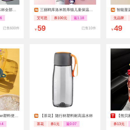
款式统一价
三丽鸥库洛米凯蒂猫儿童保温杯316食品双饮
智能显温3
6
艾可思
券100元
返1.18
无品牌
59
49
已售600件
已售10件
￥
￥
塑料便携水杯
【茶花】随行杯塑料耐高温水杯
【熊贝家
.4
茶花
券1元
返0.07
券13元