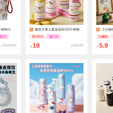
容量保温杯
颜值卡通儿童保温杯316不锈钢双饮口便携壶
【沁楠
返0.5
券100元
返0.38
沁楠枝
19
5.9
已售1000件
已售50件
￥
￥