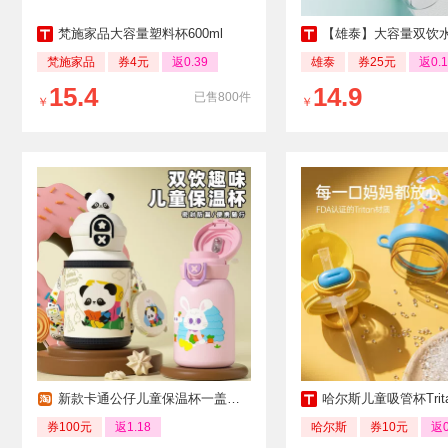
梵施家品大容量塑料杯600ml
【雄泰】大容量双饮水杯全部
梵施家品
券4元
返0.39
雄泰
券25元
返0.1
15.4
14.9
已售800件
￥
￥
新款卡通公仔儿童保温杯一盖双饮不锈钢水杯
哈尔斯儿童吸管杯Tritan
券100元
返1.18
哈尔斯
券10元
返0