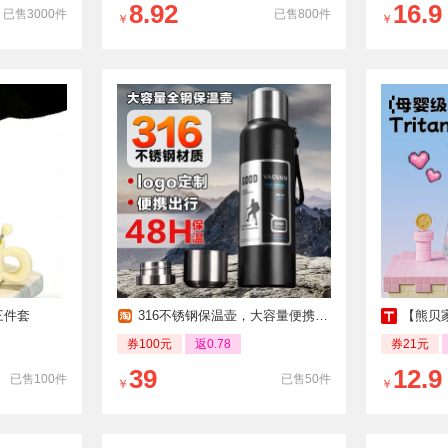
8.92
16.9
已售3000件
已售800件
￥
￥
三件套
316不锈钢保温壶，大容量便携旅行水杯
【熊贝家
券100元
返0.78
券21元
39
12.9
已售100件
已售50件
￥
￥