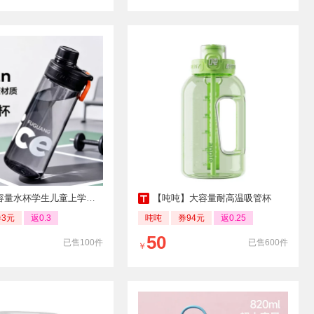
量水杯学生儿童上学专用
【吨吨】大容量耐高温吸管杯
券3元
返0.3
吨吨
券94元
返0.25
50
已售100件
已售600件
￥