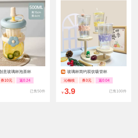
s创意玻璃杯泡茶杯
玻璃杯简约双饮吸管杯
券10元
返0.24
沁楠枝
券3元
返0.04
3.9
已售50件
已售100件
￥