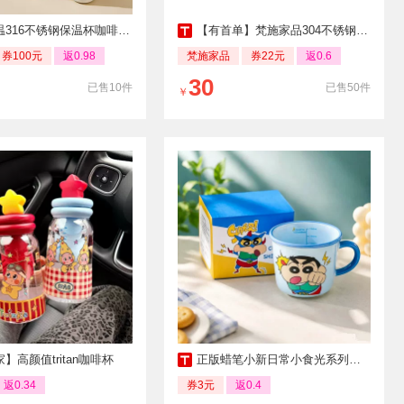
16不锈钢保温杯咖啡杯男女通用
【有首单】梵施家品304不锈钢保温杯
券100元
返0.98
梵施家品
券22元
返0.6
30
已售10件
已售50件
￥
】高颜值tritan咖啡杯
正版蜡笔小新日常小食光系列马克杯刻度杯
返0.34
券3元
返0.4