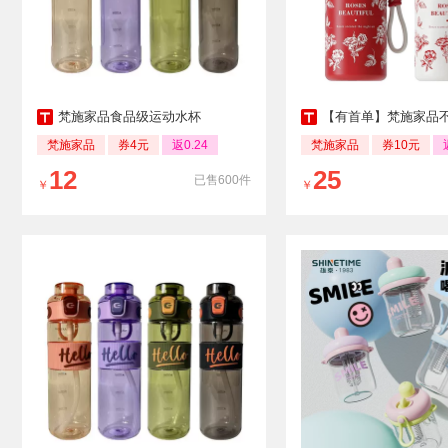
梵施家品食品级运动水杯
【有首单】梵施家品不锈钢大
梵施家品
券4元
返0.24
梵施家品
券10元
12
25
已售600件
￥
￥