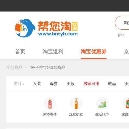
抽纸
首页
淘宝返利
淘宝优惠券
京
全部商品
-
"杯子控"共43款商品
类目：
女装
母婴
美妆
居家日用
鞋品
美
沐浴香体
洗发护发
生活纸巾
家庭