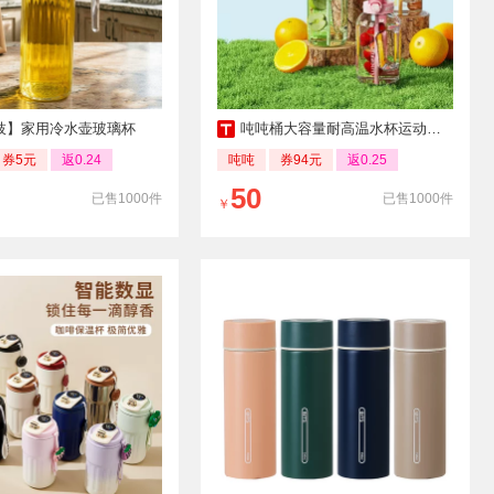
枝】家用冷水壶玻璃杯
吨吨桶大容量耐高温水杯运动水壶
券5元
返0.24
吨吨
券94元
返0.25
50
已售1000件
已售1000件
￥