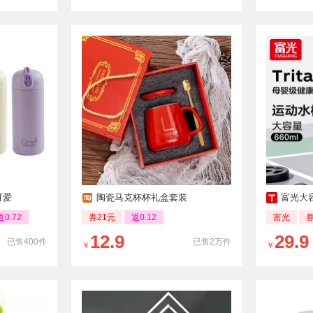
可爱
陶瓷马克杯杯礼盒套装
富光大容
返0.72
券21元
返0.12
富光
12.9
29.9
已售400件
已售2万件
￥
￥