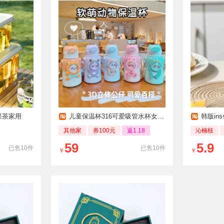
果茶家用
儿童保温杯316可爱吸管水杯女学生杯子
韩版in
其他家
券100元
返1.18
沁楠枝
59
5.9
已售10件
已售10件
￥
￥