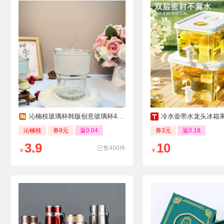
沁楠枝玻璃杯韩版创意玻璃杯400ml
冷水壶带水龙头冰箱
沁楠枝
券9元
返0.04
券3元
返0.18
3.9
10
已售400件
￥
￥