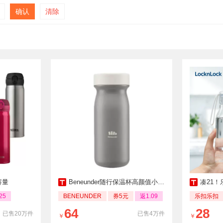
确认
清除
容量
Beneunder随行保温杯高颜值小巧随行杯
凑21！
25
BENEUNDER
券5元
返1.09
乐扣乐扣
64
28
已售20万件
已售4万件
￥
￥