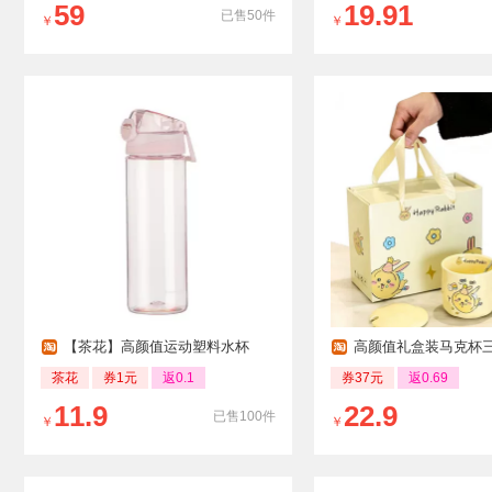
59
19.91
已售50件
￥
￥
【茶花】高颜值运动塑料水杯
高颜值礼盒装马克杯
茶花
券1元
返0.1
券37元
返0.69
11.9
22.9
已售100件
￥
￥