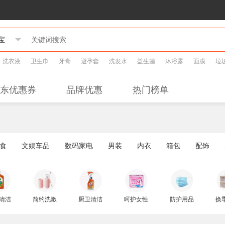
洗衣液
卫生巾
牙膏
避孕套
洗发水
益生菌
沐浴露
面膜
垃
东优惠券
品牌优惠
热门榜单
食
文娱车品
数码家电
男装
内衣
箱包
配饰
清洁
简约洗漱
厨卫清洁
呵护女性
防护用品
换