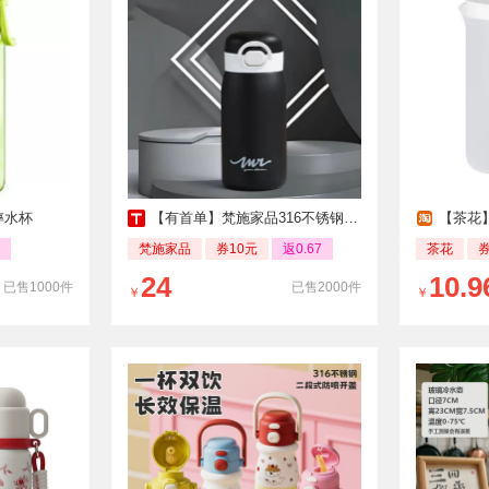
摔水杯
【有首单】梵施家品316不锈钢保温杯黑360ML
【茶花
梵施家品
券10元
返0.67
茶花
24
10.9
已售1000件
已售2000件
￥
￥