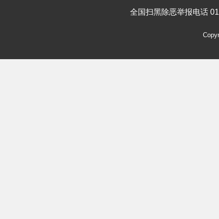
全国扫黑除恶举报电话 010-
Cop