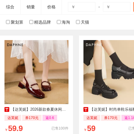
-
综合
销量
价格
聚划算
精选品牌
海淘
天猫
【达芙妮】2026新款春夏休闲鞋子
【达芙妮】时尚单鞋乐福鞋玛丽
达芙妮
券170元
返0.6
达芙妮
券170元
返1.1
59.9
59
已售100件
已售
￥
￥