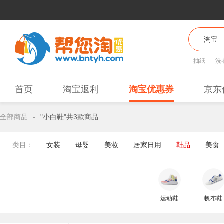
抽纸
洗
首页
淘宝返利
淘宝优惠券
京东
全部商品
-
"小白鞋"共3款商品
类目：
女装
母婴
美妆
居家日用
鞋品
美食
运动鞋
帆布鞋