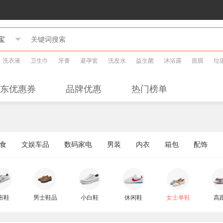
洗衣液
卫生巾
牙膏
避孕套
洗发水
益生菌
沐浴露
面膜
垃
东优惠券
品牌优惠
热门榜单
食
文娱车品
数码家电
男装
内衣
箱包
配饰
布鞋
男士鞋品
小白鞋
休闲鞋
女士单鞋
高