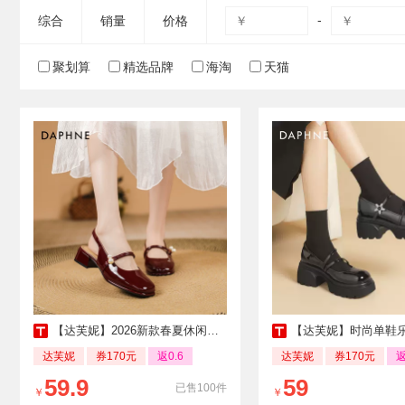
-
综合
销量
价格
聚划算
精选品牌
海淘
天猫
【达芙妮】2026新款春夏休闲鞋子
【达芙妮】时尚单鞋乐福鞋
达芙妮
券170元
返0.6
达芙妮
券170元
返
59.9
59
已售100件
￥
￥