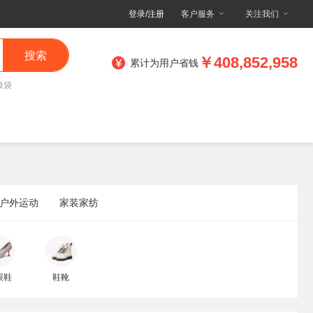
登录/注册
客户服务
关注我们
搜索
￥408,852,958
累计为用户省钱
圾袋
户外运动
家装家纺
跟鞋
鞋靴