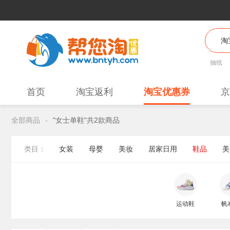
抽纸
首页
淘宝返利
淘宝优惠券
京
全部商品
-
"女士单鞋"共2款商品
类目：
女装
母婴
美妆
居家日用
鞋品
美
运动鞋
帆