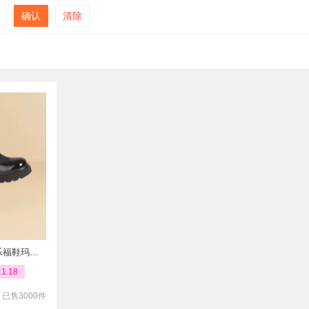
确认
清除
玛丽珍百搭
1.18
已售3000件