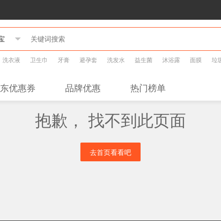
洗衣液
卫生巾
牙膏
避孕套
洗发水
益生菌
沐浴露
面膜
垃
东优惠券
品牌优惠
热门榜单
抱歉， 找不到此页面
去首页看看吧