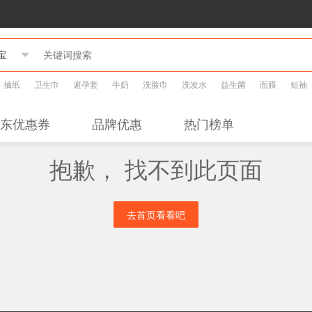
抽纸
卫生巾
避孕套
牛奶
洗脸巾
洗发水
益生菌
面膜
短袖
东优惠券
品牌优惠
热门榜单
抱歉， 找不到此页面
去首页看看吧