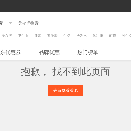
洗衣液
卫生巾
牙膏
避孕套
牛奶
洗发水
沐浴露
面膜
纯牛
东优惠券
品牌优惠
热门榜单
抱歉， 找不到此页面
去首页看看吧