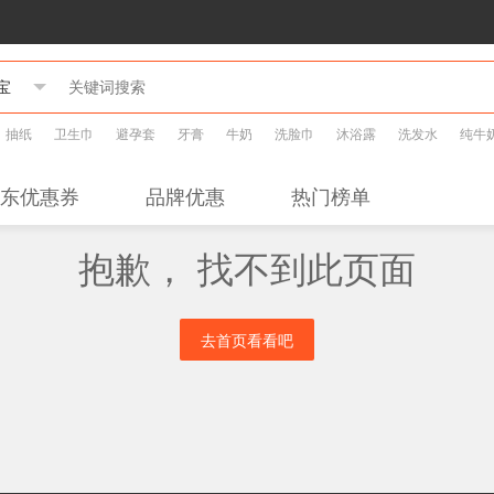
抽纸
卫生巾
避孕套
牙膏
牛奶
洗脸巾
沐浴露
洗发水
纯牛
东优惠券
品牌优惠
热门榜单
抱歉， 找不到此页面
去首页看看吧