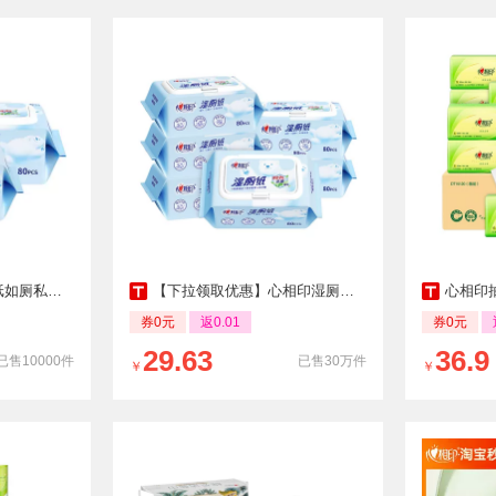
生湿巾80抽2包
【下拉领取优惠】心相印湿厕纸杀菌女士湿巾厕所湿纸巾纸80抽5包
心相印抽纸茶语卫
券0元
返0.01
券0元
29.63
36.9
已售10000件
已售30万件
￥
￥