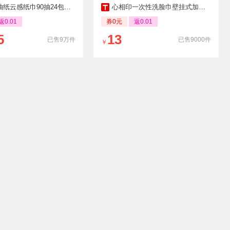
巾90抽24包卫生纸实惠装餐巾纸家用面巾纸整箱装
心相印一次性洗脸巾壁挂式加大加厚悬挂式棉柔巾洁面巾擦脸巾L码
返0.01
券0元
返0.01
5
13
已售9万件
已售9000件
￥