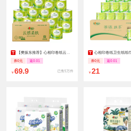
【樊振东推荐】心相印卷纸云感柔肤加厚卷筒纸150g24卷卫生纸家用
心相印卷纸卫生纸纸巾卷筒纸有芯卷纸4层家用实
券0元
返0.01
券0元
返0.01
69.9
21
已售5万件
￥
￥