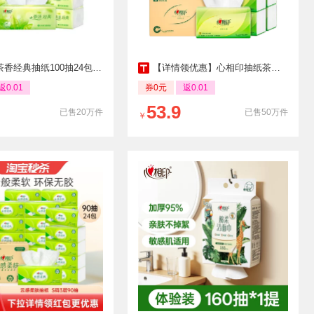
纸100抽24包纸抽实惠纸巾卫生纸囤货箱装面巾纸
【详情领优惠】心相印抽纸茶语丝享3层150抽24包S码卫生纸餐巾纸
返0.01
券0元
返0.01
53.9
已售20万件
已售50万件
￥