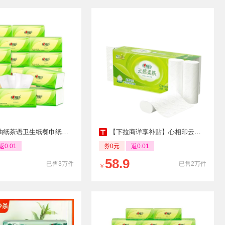
生纸餐巾纸家用实惠箱装纸巾120抽20包面巾纸巾
【下拉商详享补贴】心相印云感柔肤无芯卷纸120g14卷*3提卫生纸
返0.01
券0元
返0.01
58.9
已售3万件
已售2万件
￥