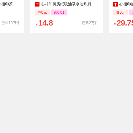
72包卫生纸餐巾纸
心相印厨房纸吸油吸水油炸厨房用纸加厚食物专用纸巾卷纸4大卷
心相印抽纸云感纸
券0元
返0.01
券0元
14.8
29.7
已售10万件
已售2万件
￥
￥