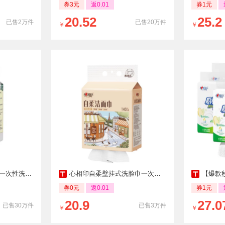
券3元
返0.01
券1元
20.52
25.2
已售2万件
已售20万件
￥
￥
洗面巾棉柔巾360抽
心相印自柔壁挂式洗脸巾一次性棉柔洁面巾悬挂式加厚L码擦脸巾mz
【爆款秒杀】心
券0元
返0.01
券1元
20.9
27.0
已售30万件
已售3万件
￥
￥