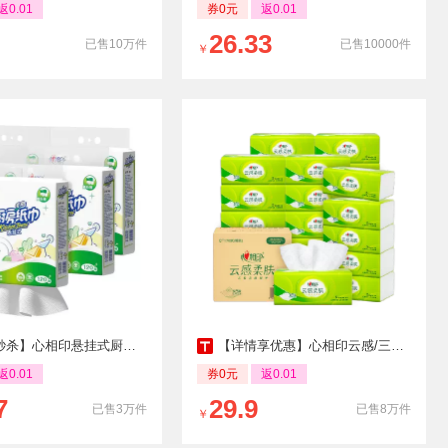
返0.01
券0元
返0.01
26.33
已售10万件
已售10000件
￥
相印悬挂式厨房用纸吸油吸水5提厨房专用食品级
【详情享优惠】心相印云感/三丽鸥抽纸挂抽多规格餐巾纸卫生纸巾
返0.01
券0元
返0.01
7
29.9
已售3万件
已售8万件
￥