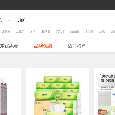
洗衣液
卫生巾
牙膏
避孕套
洗发水
益生菌
沐浴露
面膜
垃
东优惠券
品牌优惠
热门榜单