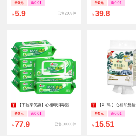
券0元
返0.01
券0元
返0.01
5.9
39.8
已售20万件
￥
￥
【下拉享优惠】心相印消毒湿纸巾杀菌卫生80片6包便携随身医护级
【XL码 】心相印悬挂一次性洗脸巾洁面巾抽纸
券0元
返0.01
券0元
返0.01
77.9
15.51
已售10000件
￥
￥