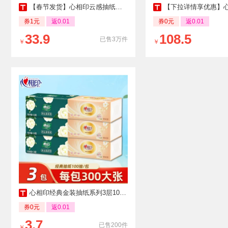
【春节发货】心相印云感抽纸纸巾家用实惠装餐巾纸整箱面巾纸24包
【下拉详情享优惠】心相印茶语丝享抽纸3层110抽
券1元
返0.01
券0元
返0.01
33.9
108.5
已售3万件
￥
￥
心相印经典金装抽纸系列3层100抽家用实惠装卫生纸面巾纸餐巾纸抽
券0元
返0.01
3.7
已售200件
￥