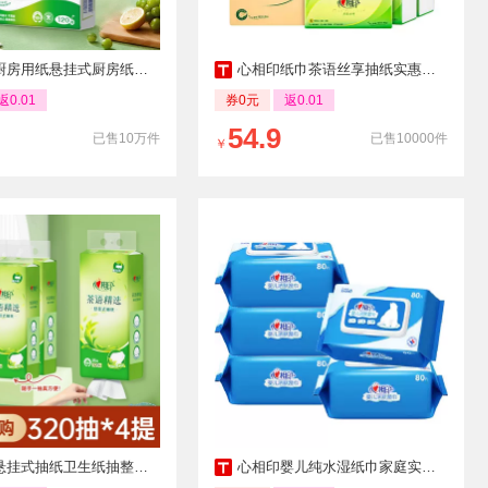
挂式厨房纸吸油锁水食品级厨房专用5提厨房抽by
心相印纸巾茶语丝享抽纸实惠装大包餐巾纸S码150抽三层24包餐巾纸
返0.01
券0元
返0.01
54.9
已售10万件
已售10000件
￥
卫生纸抽整箱餐巾纸大包加厚M码320抽壁挂式厕纸
心相印婴儿纯水湿纸巾家庭实惠纯水加厚宝宝手口专用无添加湿巾