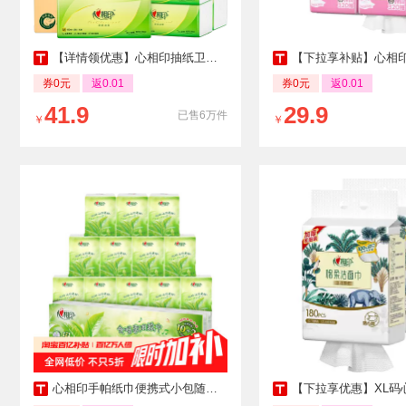
【详情领优惠】心相印抽纸卫生纸丝享/向野而生面巾纸餐巾纸家用
【下拉享补贴】心相印M码4层悬挂式抽纸多
券0元
返0.01
券0元
返0.01
41.9
29.9
已售6万件
￥
￥
心相印手帕纸巾便携式小包随身装茶语4层7片12包面巾纸餐巾卫生纸
【下拉享优惠】XL码心相印一次性悬挂式洗脸