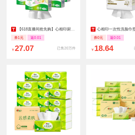
【618直播间抢先购】心相印厨房用纸悬挂食品级厨房抽纸120抽5提
心相印一次性洗脸巾壁挂式加大加厚XL码悬挂式棉
券1元
返0.01
券0元
返0.01
27.07
18.64
已售20万件
￥
￥