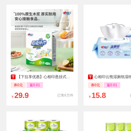
【下拉享优惠】心相印悬挂式厨房纸吸油吸水纸食品级专用吸水纸巾
心相印云熊湿厕纸湿纸如厕私处擦屁屁杀菌清洁卫
券0元
返0.01
券0元
返0.01
29.9
15.8
已售6万件
￥
￥