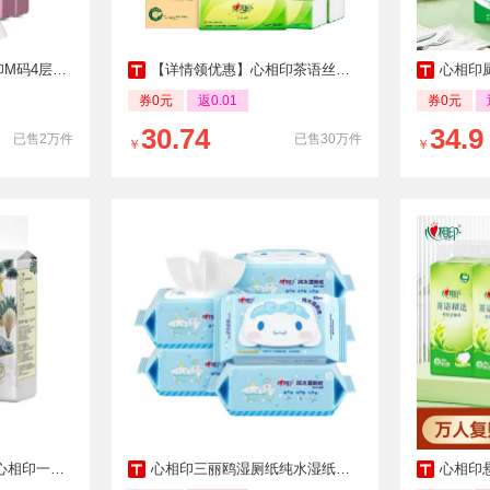
规格可选便捷家用
【详情领优惠】心相印茶语丝享抽纸巾3层110抽24包卫生纸巾餐巾纸
心相印厨房用纸悬
券0元
返0.01
券0元
30.74
34.9
已售2万件
已售30万件
￥
￥
巾加大加厚干湿两用
心相印三丽鸥湿厕纸纯水湿纸巾家庭实惠厕所女士洁厕湿巾纸80抽
心相印悬挂式抽纸