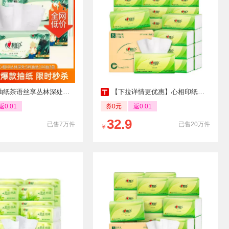
享丛林深处联名抽纸家用实惠纸巾100抽3包尝鲜装
【下拉详情更优惠】心相印纸巾抽纸整箱110抽24包家用实惠装纸巾
返0.01
券0元
返0.01
32.9
已售7万件
已售20万件
￥