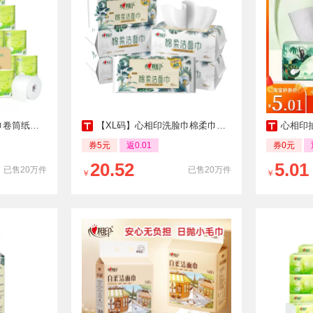
惠装整箱囤货厕纸
【XL码】心相印洗脸巾棉柔巾洁面巾一次性抽取擦脸巾亲肤加厚加大
心相印抽纸茶语丝
券5元
返0.01
券0元
20.52
5.01
已售20万件
已售20万件
￥
￥