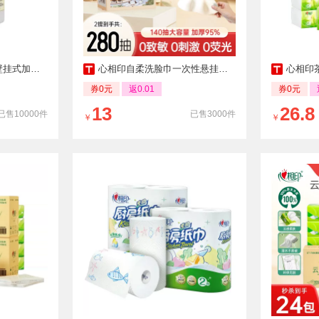
柔巾洁面巾擦脸巾
心相印自柔洗脸巾一次性悬挂式棉柔洁面巾加厚L码壁挂式擦脸巾
心相印茶香经典抽
券0元
返0.01
券0元
13
26.8
已售10000件
已售3000件
￥
￥